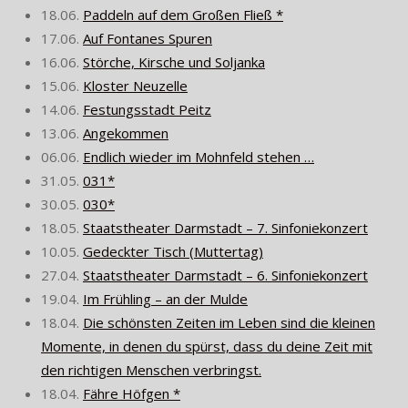
18.06.
Paddeln auf dem Großen Fließ *
17.06.
Auf Fontanes Spuren
16.06.
Störche, Kirsche und Soljanka
15.06.
Kloster Neuzelle
14.06.
Festungsstadt Peitz
13.06.
Angekommen
06.06.
Endlich wieder im Mohnfeld stehen …
31.05.
031*
30.05.
030*
18.05.
Staatstheater Darmstadt – 7. Sinfoniekonzert
10.05.
Gedeckter Tisch (Muttertag)
27.04.
Staatstheater Darmstadt – 6. Sinfoniekonzert
19.04.
Im Frühling – an der Mulde
18.04.
Die schönsten Zeiten im Leben sind die kleinen
Momente, in denen du spürst, dass du deine Zeit mit
den richtigen Menschen verbringst.
18.04.
Fähre Höfgen *