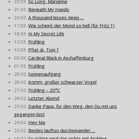
22.03.
So Long, Marianne
21.03.
Beneath My Hands
20.03.
A thousand kisses deep …
17.03.
Wie scheint der Mond so hell (für Fritz †)
16.03.
In My Secret Life
12.03.
Frühling
10.03.
Pfiat di, Toni †
03.03.
Cardinal Black in Aschaffenburg
01.03.
Frühling
28.02.
Sonnenaufgang
28.02.
Komm, großer schwarzer Vogel
27.02.
Frühling – 20°C
26.02.
Letzter Abend
25.02.
Danke Papa, für den Weg, den Du mit uns
gegangen bist
24.02.
Hey Ma
23.02.
Beides läuftso durcheinander …
19.02.
So richtig wird das nichts mit Frühling …