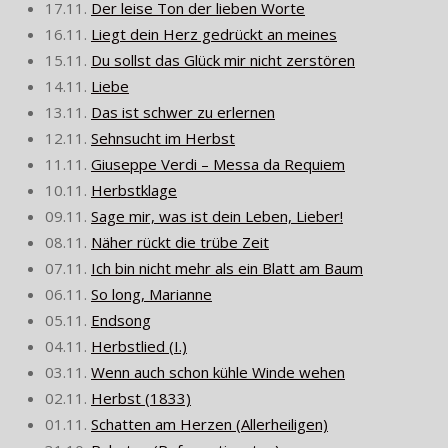
17.11.
Der leise Ton der lieben Worte
16.11.
Liegt dein Herz gedrückt an meines
15.11.
Du sollst das Glück mir nicht zerstören
14.11.
Liebe
13.11.
Das ist schwer zu erlernen
12.11.
Sehnsucht im Herbst
11.11.
Giuseppe Verdi – Messa da Requiem
10.11.
Herbstklage
09.11.
Sage mir, was ist dein Leben, Lieber!
08.11.
Näher rückt die trübe Zeit
07.11.
Ich bin nicht mehr als ein Blatt am Baum
06.11.
So long, Marianne
05.11.
Endsong
04.11.
Herbstlied (I.)
03.11.
Wenn auch schon kühle Winde wehen
02.11.
Herbst (1833)
01.11.
Schatten am Herzen (Allerheiligen)