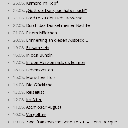
25.08.
Kamera im Kopf
24.08.
„Gott sei Dank, sie haben sich!“
23.08.
Ford’re zu der Lieb‘ Beweise
22.08.
Durch das Dunkel meiner Nächte
21.08.
Einem Mädchen
20.08.
Erinnerung an diesen Ausblick …
19.08.
Einsam sein
18.08.
In den Büheln
17.08.
In den Herzen muß es keimen
16.08.
Lebenszeiten
15.08.
Morsches Holz
14.08.
Die Glückliche
13.08.
Reiselust
12.08.
Im Alter
11.08.
Atemloser August
10.08.
Vergeltung
09.08.
Zwei französische Sonette – II – Henri Becque