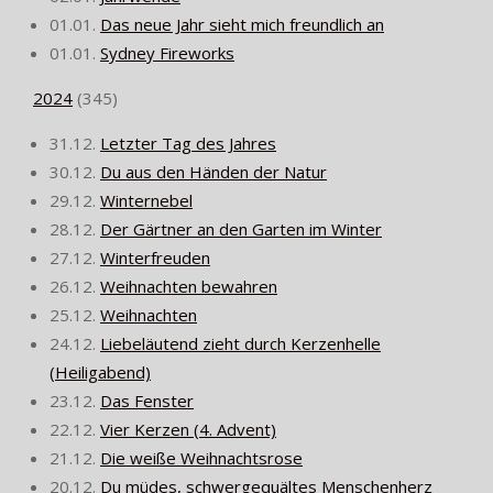
01.01.
Das neue Jahr sieht mich freundlich an
01.01.
Sydney Fireworks
2024
(
345
)
31.12.
Letzter Tag des Jahres
30.12.
Du aus den Händen der Natur
29.12.
Winternebel
28.12.
Der Gärtner an den Garten im Winter
27.12.
Winterfreuden
26.12.
Weihnachten bewahren
25.12.
Weihnachten
24.12.
Liebeläutend zieht durch Kerzenhelle
(Heiligabend)
23.12.
Das Fenster
22.12.
Vier Kerzen (4. Advent)
21.12.
Die weiße Weihnachtsrose
20.12.
Du müdes, schwergequältes Menschenherz