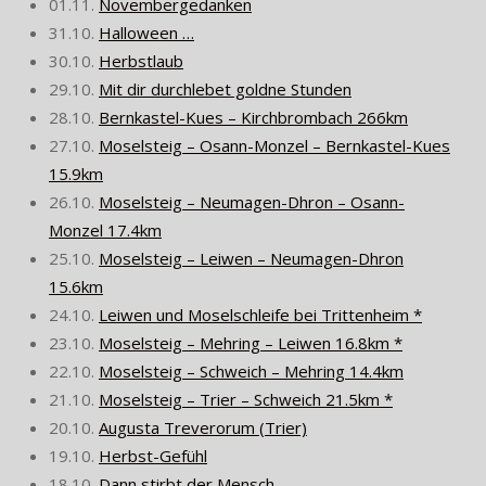
01.11.
Novembergedanken
31.10.
Halloween …
30.10.
Herbstlaub
29.10.
Mit dir durchlebet goldne Stunden
28.10.
Bernkastel-Kues – Kirchbrombach 266km
27.10.
Moselsteig – Osann-Monzel – Bernkastel-Kues
15.9km
26.10.
Moselsteig – Neumagen-Dhron – Osann-
Monzel 17.4km
25.10.
Moselsteig – Leiwen – Neumagen-Dhron
15.6km
24.10.
Leiwen und Moselschleife bei Trittenheim *
23.10.
Moselsteig – Mehring – Leiwen 16.8km *
22.10.
Moselsteig – Schweich – Mehring 14.4km
21.10.
Moselsteig – Trier – Schweich 21.5km *
20.10.
Augusta Treverorum (Trier)
19.10.
Herbst-Gefühl
18.10.
Dann stirbt der Mensch.