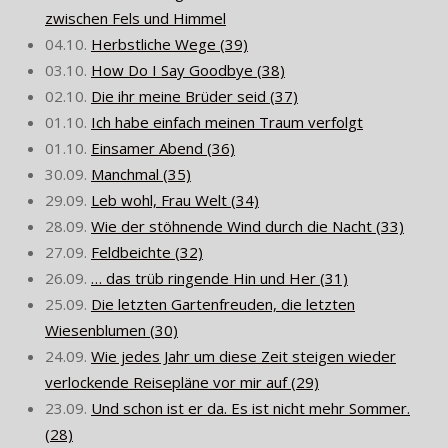
zwischen Fels und Himmel
04.10.
Herbstliche Wege (39)
03.10.
How Do I Say Goodbye (38)
02.10.
Die ihr meine Brüder seid (37)
01.10.
Ich habe einfach meinen Traum verfolgt
01.10.
Einsamer Abend (36)
30.09.
Manchmal (35)
29.09.
Leb wohl, Frau Welt (34)
28.09.
Wie der stöhnende Wind durch die Nacht (33)
27.09.
Feldbeichte (32)
26.09.
… das trüb ringende Hin und Her (31)
25.09.
Die letzten Gartenfreuden, die letzten
Wiesenblumen (30)
24.09.
Wie jedes Jahr um diese Zeit steigen wieder
verlockende Reisepläne vor mir auf (29)
23.09.
Und schon ist er da. Es ist nicht mehr Sommer.
(28)