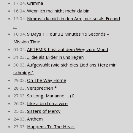
17.04.
Grimma
16.04.
Wenn ich mal nicht mehr da bin
15.04.
Nimmst du mich in den Arm, nur so als Freund
…
10.04.
9 Days 1 Hour 32 Minutes 15 Seconds –
Mission Time
01.04.
ARTEMIS-II ist auf dem Weg zum Mond
31.03.
… die als Bilder in uns liegen
30.03.
Aufgewühlt (wie sich dies Lied ans Herz mir
schmiegt)
29.03.
On The Way Home
28.03.
Versprechen *
27.03.
So Long, Marianne … (I)
26.03.
Like a bird on a wire
25.03.
Sisters of Mercy
24.03.
Anthem
23.03.
Happens To The Heart