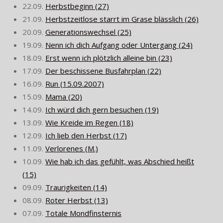
22.09.
Herbstbeginn (27)
21.09.
Herbstzeitlose starrt im Grase blässlich (26)
20.09.
Generationswechsel (25)
19.09.
Nenn ich dich Aufgang oder Untergang (24)
18.09.
Erst wenn ich plötzlich alleine bin (23)
17.09.
Der beschissene Busfahrplan (22)
16.09.
Run (15.09.2007)
15.09.
Mama (20)
14.09.
Ich würd dich gern besuchen (19)
13.09.
Wie Kreide im Regen (18)
12.09.
Ich lieb den Herbst (17)
11.09.
Verlorenes (M.)
10.09.
Wie hab ich das gefühlt, was Abschied heißt
(15)
09.09.
Traurigkeiten (14)
08.09.
Roter Herbst (13)
07.09.
Totale Mondfinsternis