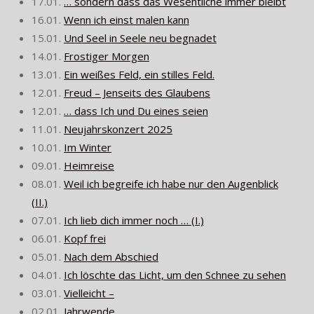
17.01.
… sondern dass das Wesentliche immer bleibt
16.01.
Wenn ich einst malen kann
15.01.
Und Seel in Seele neu begnadet
14.01.
Frostiger Morgen
13.01.
Ein weißes Feld, ein stilles Feld.
12.01.
Freud – Jenseits des Glaubens
12.01.
… dass Ich und Du eines seien
11.01.
Neujahrskonzert 2025
10.01.
Im Winter
09.01.
Heimreise
08.01.
Weil ich begreife ich habe nur den Augenblick
(II.)
07.01.
Ich lieb dich immer noch … (I.)
06.01.
Kopf frei
05.01.
Nach dem Abschied
04.01.
Ich löschte das Licht, um den Schnee zu sehen
03.01.
Vielleicht –
02.01.
Jahrwende