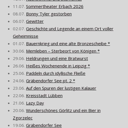
11.07.
Sommertheater Erbach 2026
08.07.
Bonny Tyler gestorben
06.07.
Gewitter
02.07.
Geschichte und Legende an einem Ort voller
Geheimnisse
01.07.
Bauernkrieg und eine alte Bronzescheibe *
30.06.
Memleben – Sterbeort von Königen *
29.06.
Heldrungen und eine Bratwurst
26.06.
Heißes Wochenende in Leipzig *
25.06.
Paddeln durch idyllische Fließe
24.06.
Gräbendorfer See pt. 2 *
23.06.
Auf den Spuren der lustigen Kalauer
22.06.
Kreisstadt Lübben
21.06.
Lazy Day
20.06.
Wunderschönes Görlitz und ein Bier in
Zgorzelec
19.06.
Gräbendorfer See