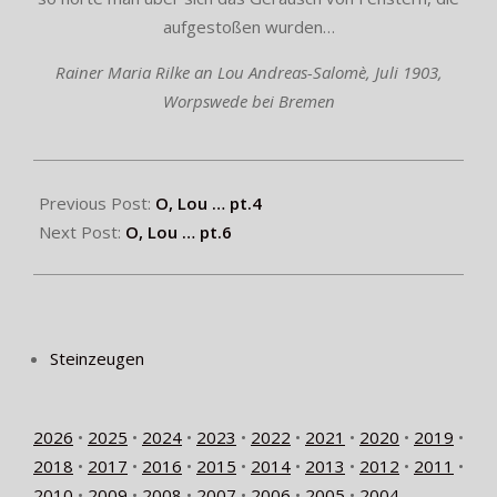
aufgestoßen wurden…
Rainer Maria Rilke an Lou Andreas-Salomè, Juli 1903,
Worpswede bei Bremen
2024-
07-
Previous Post:
O, Lou … pt.4
21
Next Post:
O, Lou … pt.6
Steinzeugen
2026
•
2025
•
2024
•
2023
•
2022
•
2021
•
2020
•
2019
•
2018
•
2017
•
2016
•
2015
•
2014
•
2013
•
2012
•
2011
•
2010
•
2009
•
2008
•
2007
•
2006
•
2005
•
2004