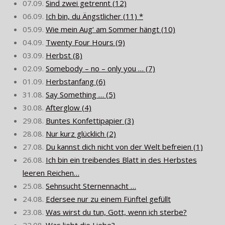
07.09.
Sind zwei getrennt (12)
06.09.
Ich bin, du Ängstlicher (11) *
05.09.
Wie mein Aug‘ am Sommer hängt (10)
04.09.
Twenty Four Hours (9)
03.09.
Herbst (8)
02.09.
Somebody – no – only you … (7)
01.09.
Herbstanfang (6)
31.08.
Say Something … (5)
30.08.
Afterglow (4)
29.08.
Buntes Konfettipapier (3)
28.08.
Nur kurz glücklich (2)
27.08.
Du kannst dich nicht von der Welt befreien (1)
26.08.
Ich bin ein treibendes Blatt in des Herbstes
leeren Reichen…
25.08.
Sehnsucht Sternennacht …
24.08.
Edersee nur zu einem Fünftel gefüllt
23.08.
Was wirst du tun, Gott, wenn ich sterbe?