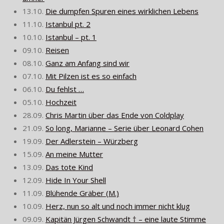
13.10.
Die dumpfen Spuren eines wirklichen Lebens
11.10.
Istanbul pt. 2
10.10.
Istanbul – pt. 1
09.10.
Reisen
08.10.
Ganz am Anfang sind wir
07.10.
Mit Pilzen ist es so einfach
06.10.
Du fehlst …
05.10.
Hochzeit
28.09.
Chris Martin über das Ende von Coldplay
21.09.
So long, Marianne – Serie über Leonard Cohen
19.09.
Der Adlerstein – Würzberg
15.09.
An meine Mutter
13.09.
Das tote Kind
12.09.
Hide In Your Shell
11.09.
Blühende Gräber (M.)
10.09.
Herz, nun so alt und noch immer nicht klug
09.09.
Kapitän Jürgen Schwandt † – eine laute Stimme