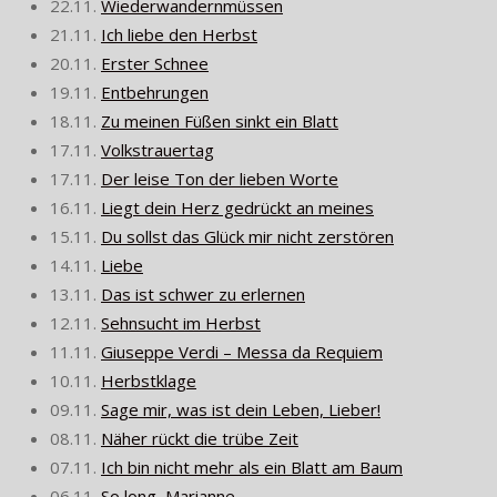
22.11.
Wiederwandernmüssen
21.11.
Ich liebe den Herbst
20.11.
Erster Schnee
19.11.
Entbehrungen
18.11.
Zu meinen Füßen sinkt ein Blatt
17.11.
Volkstrauertag
17.11.
Der leise Ton der lieben Worte
16.11.
Liegt dein Herz gedrückt an meines
15.11.
Du sollst das Glück mir nicht zerstören
14.11.
Liebe
13.11.
Das ist schwer zu erlernen
12.11.
Sehnsucht im Herbst
11.11.
Giuseppe Verdi – Messa da Requiem
10.11.
Herbstklage
09.11.
Sage mir, was ist dein Leben, Lieber!
08.11.
Näher rückt die trübe Zeit
07.11.
Ich bin nicht mehr als ein Blatt am Baum
06.11.
So long, Marianne