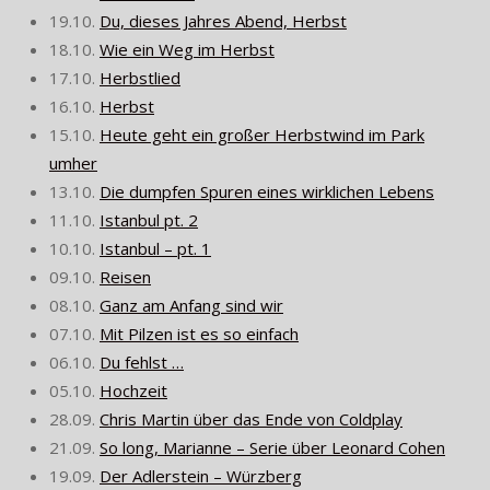
19.10.
Du, dieses Jahres Abend, Herbst
18.10.
Wie ein Weg im Herbst
17.10.
Herbstlied
16.10.
Herbst
15.10.
Heute geht ein großer Herbstwind im Park
umher
13.10.
Die dumpfen Spuren eines wirklichen Lebens
11.10.
Istanbul pt. 2
10.10.
Istanbul – pt. 1
09.10.
Reisen
08.10.
Ganz am Anfang sind wir
07.10.
Mit Pilzen ist es so einfach
06.10.
Du fehlst …
05.10.
Hochzeit
28.09.
Chris Martin über das Ende von Coldplay
21.09.
So long, Marianne – Serie über Leonard Cohen
19.09.
Der Adlerstein – Würzberg