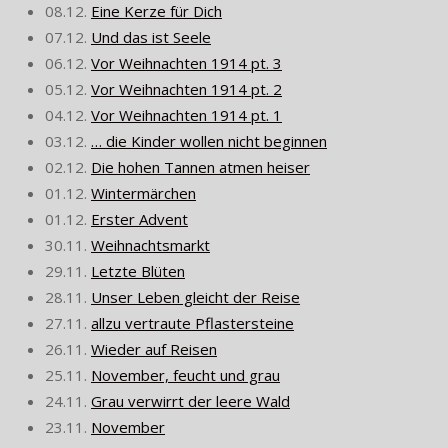
08.12.
Eine Kerze für Dich
07.12.
Und das ist Seele
06.12.
Vor Weihnachten 1914 pt. 3
05.12.
Vor Weihnachten 1914 pt. 2
04.12.
Vor Weihnachten 1914 pt. 1
03.12.
… die Kinder wollen nicht beginnen
02.12.
Die hohen Tannen atmen heiser
01.12.
Wintermärchen
01.12.
Erster Advent
30.11.
Weihnachtsmarkt
29.11.
Letzte Blüten
28.11.
Unser Leben gleicht der Reise
27.11.
allzu vertraute Pflastersteine
26.11.
Wieder auf Reisen
25.11.
November, feucht und grau
24.11.
Grau verwirrt der leere Wald
23.11.
November