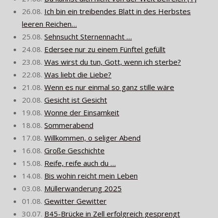
26.08.
Ich bin ein treibendes Blatt in des Herbstes
leeren Reichen…
25.08.
Sehnsucht Sternennacht …
24.08.
Edersee nur zu einem Fünftel gefüllt
23.08.
Was wirst du tun, Gott, wenn ich sterbe?
22.08.
Was liebt die Liebe?
21.08.
Wenn es nur einmal so ganz stille wäre
20.08.
Gesicht ist Gesicht
19.08.
Wonne der Einsamkeit
18.08.
Sommerabend
17.08.
Willkommen, o seliger Abend
16.08.
Große Geschichte
15.08.
Reife, reife auch du …
14.08.
Bis wohin reicht mein Leben
03.08.
Müllerwanderung 2025
01.08.
Gewitter Gewitter
30.07.
B45-Brücke in Zell erfolgreich gesprengt