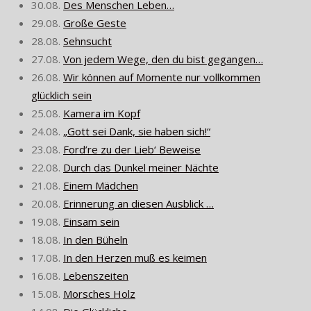
30.08.
Des Menschen Leben…
29.08.
Große Geste
28.08.
Sehnsucht
27.08.
Von jedem Wege, den du bist gegangen…
26.08.
Wir können auf Momente nur vollkommen
glücklich sein
25.08.
Kamera im Kopf
24.08.
„Gott sei Dank, sie haben sich!“
23.08.
Ford’re zu der Lieb‘ Beweise
22.08.
Durch das Dunkel meiner Nächte
21.08.
Einem Mädchen
20.08.
Erinnerung an diesen Ausblick …
19.08.
Einsam sein
18.08.
In den Büheln
17.08.
In den Herzen muß es keimen
16.08.
Lebenszeiten
15.08.
Morsches Holz