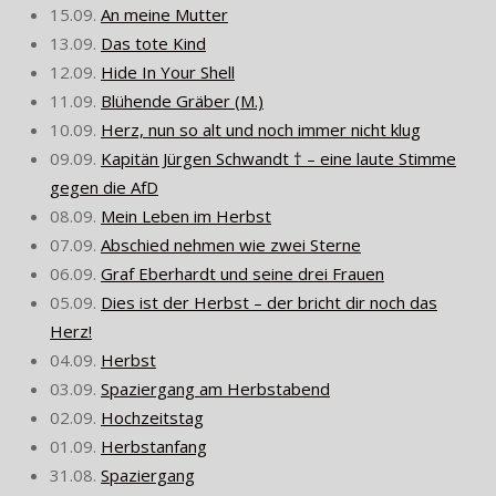
15.09.
An meine Mutter
13.09.
Das tote Kind
12.09.
Hide In Your Shell
11.09.
Blühende Gräber (M.)
10.09.
Herz, nun so alt und noch immer nicht klug
09.09.
Kapitän Jürgen Schwandt † – eine laute Stimme
gegen die AfD
08.09.
Mein Leben im Herbst
07.09.
Abschied nehmen wie zwei Sterne
06.09.
Graf Eberhardt und seine drei Frauen
05.09.
Dies ist der Herbst – der bricht dir noch das
Herz!
04.09.
Herbst
03.09.
Spaziergang am Herbstabend
02.09.
Hochzeitstag
01.09.
Herbstanfang
31.08.
Spaziergang