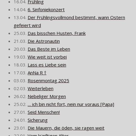
16.04.
Frühling
14.04.
6. Sinfoniekonzert
13.04.
Der Frühlingsvollmond bestimmt, wann Ostern
gefeiert wird
25.03.
Das bisschen Husten, Frank
21.03.
Die Astronautin
20.03.
Das Beste im Leben
19.03.
Wie weit ist vorbei
18.03.
Lass es Liebe sein
17.03.
AnNa R †
03.03.
Rosenmontag 2025
02.03.
Weiterleben
26.02.
Nebeliger Morgen
25.02.
… ich bin nicht fort, nein nur voraus [Papa]
27.01.
Seid Menschen!
24.01.
Sicherung
23.01.
Die Mauern, die öden, sie ragen weit
22.01.
Vom künftigen Alter