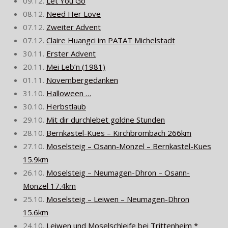
09.12.
Let You Go
08.12.
Need Her Love
07.12.
Zweiter Advent
07.12.
Claire Huangci im PATAT Michelstadt
30.11.
Erster Advent
20.11.
Mei Leb’n (1981)
01.11.
Novembergedanken
31.10.
Halloween …
30.10.
Herbstlaub
29.10.
Mit dir durchlebet goldne Stunden
28.10.
Bernkastel-Kues – Kirchbrombach 266km
27.10.
Moselsteig – Osann-Monzel – Bernkastel-Kues
15.9km
26.10.
Moselsteig – Neumagen-Dhron – Osann-
Monzel 17.4km
25.10.
Moselsteig – Leiwen – Neumagen-Dhron
15.6km
24.10.
Leiwen und Moselschleife bei Trittenheim *