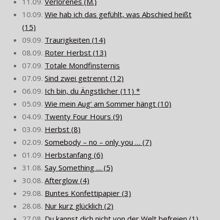
11.09.
Verlorenes (M.)
10.09.
Wie hab ich das gefühlt, was Abschied heißt
(15)
09.09.
Traurigkeiten (14)
08.09.
Roter Herbst (13)
07.09.
Totale Mondfinsternis
07.09.
Sind zwei getrennt (12)
06.09.
Ich bin, du Ängstlicher (11) *
05.09.
Wie mein Aug‘ am Sommer hängt (10)
04.09.
Twenty Four Hours (9)
03.09.
Herbst (8)
02.09.
Somebody – no – only you … (7)
01.09.
Herbstanfang (6)
31.08.
Say Something … (5)
30.08.
Afterglow (4)
29.08.
Buntes Konfettipapier (3)
28.08.
Nur kurz glücklich (2)
27.08.
Du kannst dich nicht von der Welt befreien (1)