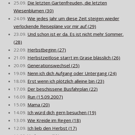
25.09.
Die letzten Gartenfreuden, die letzten
Wiesenblumen (30)
24.09.
Wie jedes Jahr um diese Zeit steigen wieder
verlockende Reisepläne vor mir auf (29)
23.09.
Und schon ist er da. Es ist nicht mehr Sommer.
(28)
22.09.
Herbstbeginn (27)
21.09.
Herbstzeitlose starrt im Grase blässlich (26)
20.09.
Generationswechsel (25)
19.09.
Nenn ich dich Aufgang oder Untergang (24)
18.09.
Erst wenn ich plötzlich alleine bin (23)
17.09.
Der beschissene Busfahrplan (22)
16.09.
Run (15.09.2007)
15.09.
Mama (20)
14.09.
Ich würd dich gern besuchen (19)
13.09.
Wie Kreide im Regen (18)
12.09.
Ich lieb den Herbst (17)