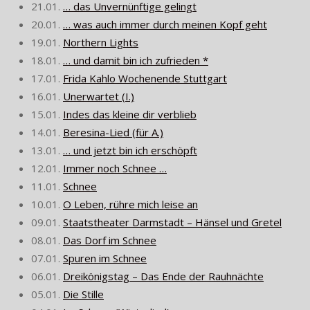
21.01.
… das Unvernünftige gelingt
20.01.
… was auch immer durch meinen Kopf geht
19.01.
Northern Lights
18.01.
… und damit bin ich zufrieden *
17.01.
Frida Kahlo Wochenende Stuttgart
16.01.
Unerwartet (I.)
15.01.
Indes das kleine dir verblieb
14.01.
Beresina-Lied (für A.)
13.01.
… und jetzt bin ich erschöpft
12.01.
Immer noch Schnee …
11.01.
Schnee
10.01.
O Leben, rühre mich leise an
09.01.
Staatstheater Darmstadt – Hänsel und Gretel
08.01.
Das Dorf im Schnee
07.01.
Spuren im Schnee
06.01.
Dreikönigstag – Das Ende der Rauhnächte
05.01.
Die Stille