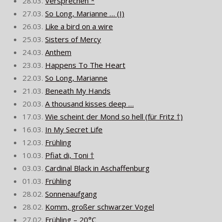
28.03.
Versprechen *
27.03.
So Long, Marianne … (I)
26.03.
Like a bird on a wire
25.03.
Sisters of Mercy
24.03.
Anthem
23.03.
Happens To The Heart
22.03.
So Long, Marianne
21.03.
Beneath My Hands
20.03.
A thousand kisses deep …
17.03.
Wie scheint der Mond so hell (für Fritz †)
16.03.
In My Secret Life
12.03.
Frühling
10.03.
Pfiat di, Toni †
03.03.
Cardinal Black in Aschaffenburg
01.03.
Frühling
28.02.
Sonnenaufgang
28.02.
Komm, großer schwarzer Vogel
27.02.
Frühling – 20°C