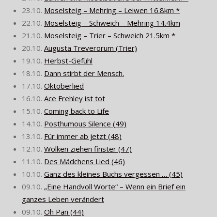
23.10.
Moselsteig – Mehring – Leiwen 16.8km *
22.10.
Moselsteig – Schweich – Mehring 14.4km
21.10.
Moselsteig – Trier – Schweich 21.5km *
20.10.
Augusta Treverorum (Trier)
19.10.
Herbst-Gefühl
18.10.
Dann stirbt der Mensch.
17.10.
Oktoberlied
16.10.
Ace Frehley ist tot
15.10.
Coming back to Life
14.10.
Posthumous Silence (49)
13.10.
Für immer ab jetzt (48)
12.10.
Wolken ziehen finster (47)
11.10.
Des Mädchens Lied (46)
10.10.
Ganz des kleines Buchs vergessen … (45)
09.10.
„Eine Handvoll Worte“ – Wenn ein Brief ein
ganzes Leben verändert
09.10.
Oh Pan (44)