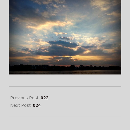
2015-
04-
Previous Post:
022
23
Next Post:
024