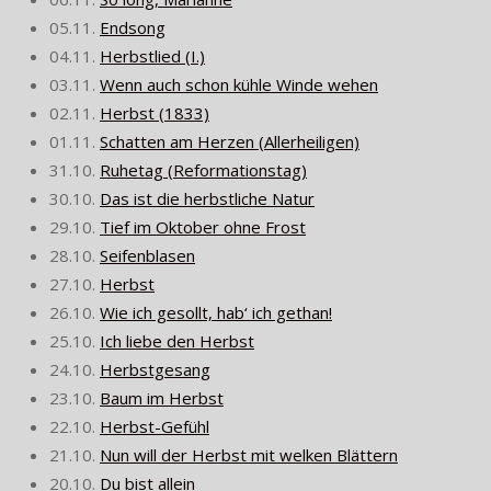
05.11.
Endsong
04.11.
Herbstlied (I.)
03.11.
Wenn auch schon kühle Winde wehen
02.11.
Herbst (1833)
01.11.
Schatten am Herzen (Allerheiligen)
31.10.
Ruhetag (Reformationstag)
30.10.
Das ist die herbstliche Natur
29.10.
Tief im Oktober ohne Frost
28.10.
Seifenblasen
27.10.
Herbst
26.10.
Wie ich gesollt, hab‘ ich gethan!
25.10.
Ich liebe den Herbst
24.10.
Herbstgesang
23.10.
Baum im Herbst
22.10.
Herbst-Gefühl
21.10.
Nun will der Herbst mit welken Blättern
20.10.
Du bist allein